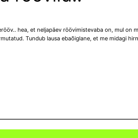
ööv.. hea, et neljapäev röövimistevaba on, mul on mu
irmutatud. Tundub lausa ebaõiglane, et me midagi hirm