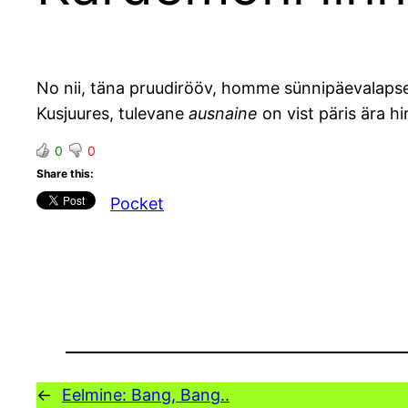
No nii, täna pruudirööv, homme sünnipäevalapser
Kusjuures, tulevane
ausnaine
on vist päris ära h
0
0
Share this:
Pocket
←
Eelmine:
Bang, Bang..