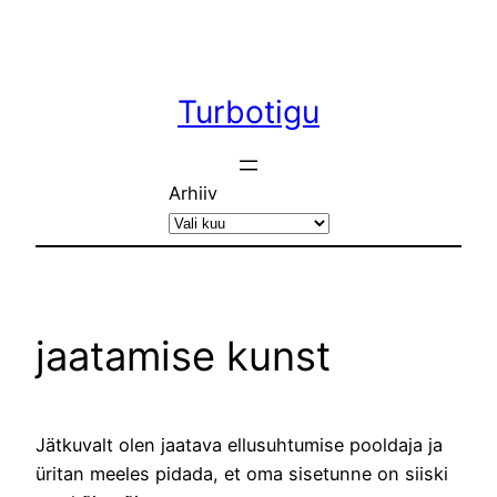
Liigu
sisu
juurde
Turbotigu
Arhiiv
jaatamise kunst
Jätkuvalt olen jaatava ellusuhtumise pooldaja ja
üritan meeles pidada, et oma sisetunne on siiski