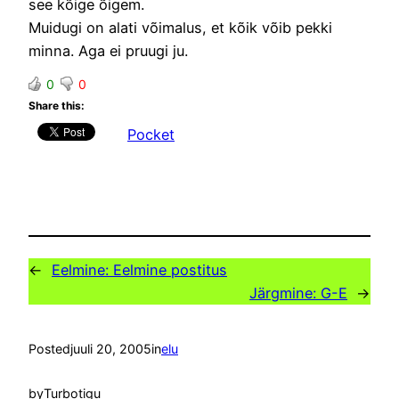
see kõige õigem.
Muidugi on alati võimalus, et kõik võib pekki
minna. Aga ei pruugi ju.
0
0
Share this:
Pocket
←
Eelmine:
Eelmine postitus
Järgmine:
G-E
→
Posted
juuli 20, 2005
in
elu
by
Turbotigu