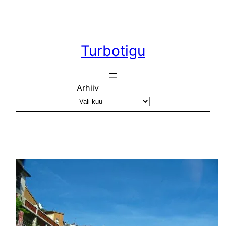
Liigu
sisu
juurde
Turbotigu
Arhiiv