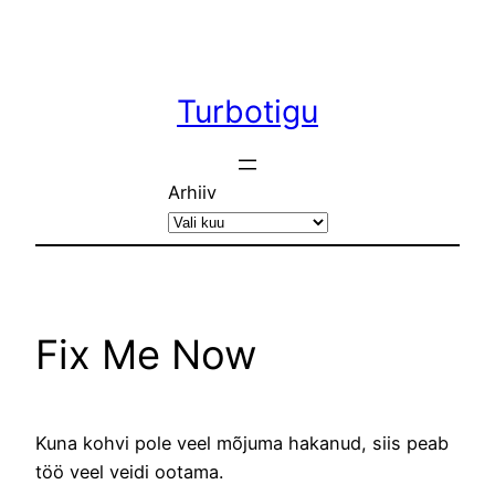
Liigu
sisu
juurde
Turbotigu
Arhiiv
Fix Me Now
Kuna kohvi pole veel mõjuma hakanud, siis peab
töö veel veidi ootama.