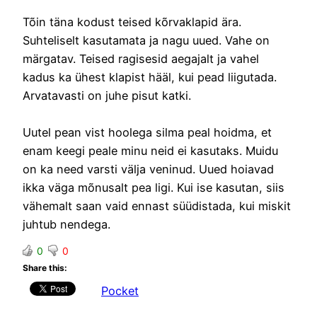
Tõin täna kodust teised kõrvaklapid ära.
Suhteliselt kasutamata ja nagu uued. Vahe on
märgatav. Teised ragisesid aegajalt ja vahel
kadus ka ühest klapist hääl, kui pead liigutada.
Arvatavasti on juhe pisut katki.
Uutel pean vist hoolega silma peal hoidma, et
enam keegi peale minu neid ei kasutaks. Muidu
on ka need varsti välja veninud. Uued hoiavad
ikka väga mõnusalt pea ligi. Kui ise kasutan, siis
vähemalt saan vaid ennast süüdistada, kui miskit
juhtub nendega.
0
0
Share this:
Pocket