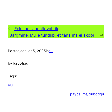
←
Eelmine:
Unenäovabrik
Järgmine:
Mulle tundub, et täna ma ei skoori..
→
Posted
jaanuar 5, 2005
in
elu
by
Turbotigu
Tags:
elu
paypal.me/turbotigu