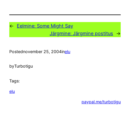
←
Eelmine:
Some Might Say
Järgmine:
Järgmine postitus
→
Posted
november 25, 2004
in
elu
by
Turbotigu
Tags:
elu
paypal.me/turbotigu