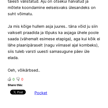
täiesti välistatud. Aju on otsekui halvatud ja
mõtete koondamine eelseisvaks ülesandeks on
suht võimatu.
Ja mis kõige hullem asja juures.. täna võid ju siin
vaikselt praadida ja lõpuks ka asjaga ühele poole
saada (vähemalt esimese etapiga), aga kui kõik ei
lähe plaanipäraselt (nagu viimasel ajal kombeks),
siis tuleb varsti uuesti samasugune päev üle
elada.
Oeh, võikärbsed..
0
0
Share this:
Pocket