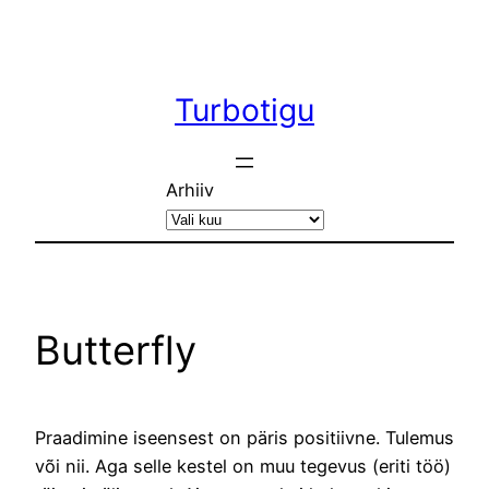
Liigu
sisu
juurde
Turbotigu
Arhiiv
Butterfly
Praadimine iseensest on päris positiivne. Tulemus
või nii. Aga selle kestel on muu tegevus (eriti töö)