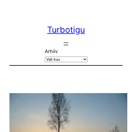
Liigu
sisu
juurde
Turbotigu
Arhiiv