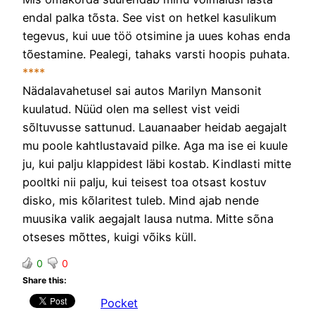
endal palka tõsta. See vist on hetkel kasulikum
tegevus, kui uue töö otsimine ja uues kohas enda
tõestamine. Pealegi, tahaks varsti hoopis puhata.
****
Nädalavahetusel sai autos Marilyn Mansonit
kuulatud. Nüüd olen ma sellest vist veidi
sõltuvusse sattunud. Lauanaaber heidab aegajalt
mu poole kahtlustavaid pilke. Aga ma ise ei kuule
ju, kui palju klappidest läbi kostab. Kindlasti mitte
pooltki nii palju, kui teisest toa otsast kostuv
disko, mis kõlaritest tuleb. Mind ajab nende
muusika valik aegajalt lausa nutma. Mitte sõna
otseses mõttes, kuigi võiks küll.
0
0
Share this:
Pocket