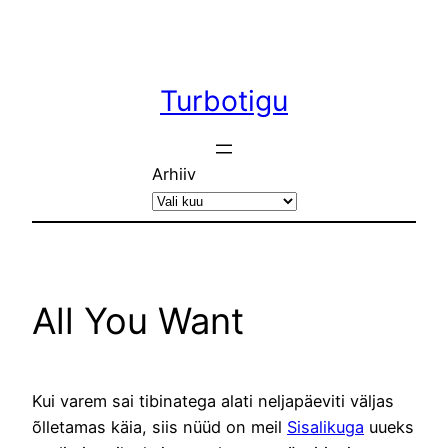
Liigu
sisu
juurde
Turbotigu
Arhiiv
All You Want
Kui varem sai tibinatega alati neljapäeviti väljas
õlletamas käia, siis nüüd on meil
Sisalikuga
uueks