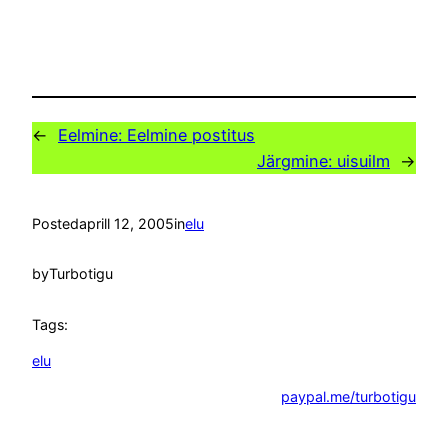
←
Eelmine:
Eelmine postitus
Järgmine:
uisuilm
→
Posted
aprill 12, 2005
in
elu
by
Turbotigu
Tags:
elu
paypal.me/turbotigu