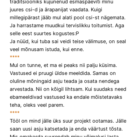
traditsiooniks kujunenud esmaspäeviti minu
juures csi-d ja ärapanijat vaadata. Kuigi
millegipärast jääb mul alati pool csi-st nägemata.
Ja harrastame muudkui tervislikku toitumist. Aga
selle eest suurtes kogustes:P
Ja nüüd, kui tuba sai veidi teise välimuse, on seal
veel mõnusam istuda, kui enne.
****
Mul on tunne, et ma ei peaks nii palju küsima.
Vastused ei pruugi üldse meeldida. Samas on
oluline mõningaid asju teada ja osata nendega
arvestada. Nii on kõigil lihtsam. Kui suudaks need
ebameeldivad vastused ka endale mõistetavaks
teha, oleks veel parem.
****
Tööl on mind jälle üks suur projekt ootamas. Jälle
saan uusi asju katsetada ja enda väärtust tõsta.
Mis omakorda suurendab minu võimalusi lasta