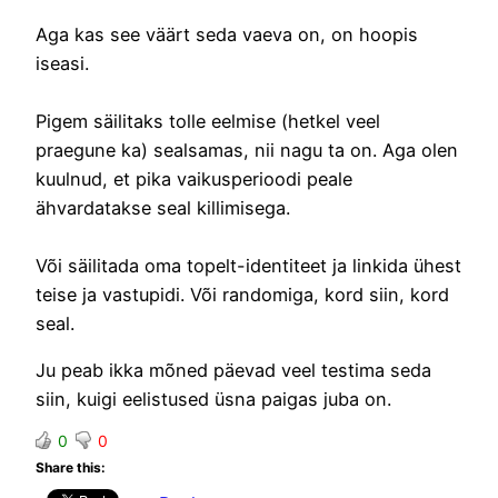
Aga kas see väärt seda vaeva on, on hoopis
iseasi.
Pigem säilitaks tolle eelmise (hetkel veel
praegune ka) sealsamas, nii nagu ta on. Aga olen
kuulnud, et pika vaikusperioodi peale
ähvardatakse seal killimisega.
Või säilitada oma topelt-identiteet ja linkida ühest
teise ja vastupidi. Või randomiga, kord siin, kord
seal.
Ju peab ikka mõned päevad veel testima seda
siin, kuigi eelistused üsna paigas juba on.
0
0
Share this: