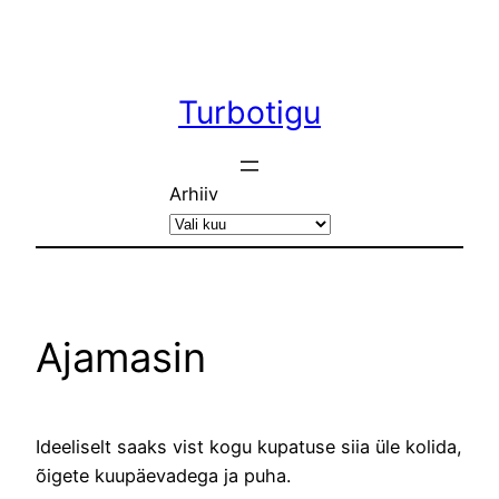
Liigu
sisu
juurde
Turbotigu
Arhiiv
Ajamasin
Ideeliselt saaks vist kogu kupatuse siia üle kolida,
õigete kuupäevadega ja puha.