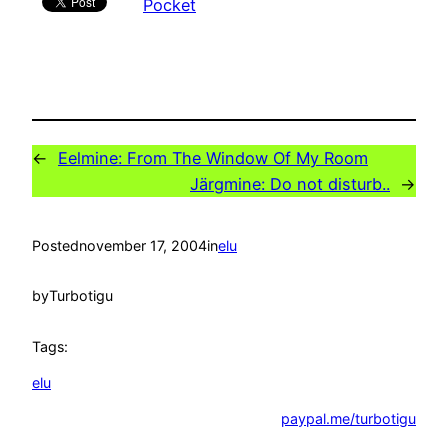
Pocket
←
Eelmine:
From The Window Of My Room
Järgmine:
Do not disturb..
→
Posted
november 17, 2004
in
elu
by
Turbotigu
Tags:
elu
paypal.me/turbotigu