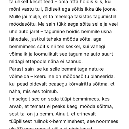
ta uhkelt keset teed – oma ritta hoidis siis, kui
mõni vastu tuli, üldiselt aga sõitis ikka üle joone.
Mulle jäi mulje, et ta meelega takistas tagumistel
möödasõitu. Ma sain tükk aega sõita selle ja veel
ühe auto järel – tagumine hoidis bemmile üsna
lähedale, justkui tahaks mööda sõita, aga
bemmimees sõitis nii tee keskel, kui vähegi
võimalik ja loomulikult see tagumine auto suurt
midagi ettepoole näha ei saanud.
Pärast sain ise ka selle bemmi taga natuke
võimelda – keeruline on möödasõitu planeerida,
kui pead pidevalt peaaegu kõrvalritta sõitma, et
näha, mis ees toimub.
Ilmselgelt see on seda tüüpi bemmimees, kes
arvab, et temast ei peaks keegi mööda sõitma,
sest tal on ju bemm. Ainult, et erinevalt
tüüpilisest rullnokk-bemmimehest, see noormees
üle 80 oma romust välja ei pigistanud.