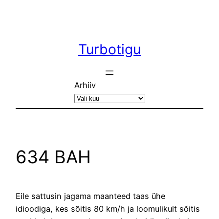
Liigu
sisu
juurde
Turbotigu
Arhiiv
634 BAH
Eile sattusin jagama maanteed taas ühe
idioodiga, kes sõitis 80 km/h ja loomulikult sõitis