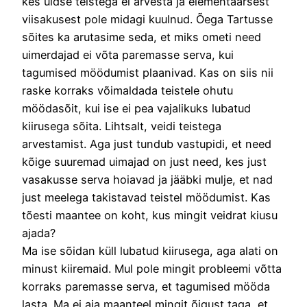
kes üldse teistega ei arvesta ja elementaarsest
viisakusest pole midagi kuulnud. Õega Tartusse
sõites ka arutasime seda, et miks ometi need
uimerdajad ei võta paremasse serva, kui
tagumised möödumist plaanivad. Kas on siis nii
raske korraks võimaldada teistele ohutu
möödasõit, kui ise ei pea vajalikuks lubatud
kiirusega sõita. Lihtsalt, veidi teistega
arvestamist. Aga just tundub vastupidi, et need
kõige suuremad uimajad on just need, kes just
vasakusse serva hoiavad ja jääbki mulje, et nad
just meelega takistavad teistel möödumist. Kas
tõesti maantee on koht, kus mingit veidrat kiusu
ajada?
Ma ise sõidan küll lubatud kiirusega, aga alati on
minust kiiremaid. Mul pole mingit probleemi võtta
korraks paremasse serva, et tagumised mööda
lasta. Ma ei aja maanteel mingit õigust taga, et