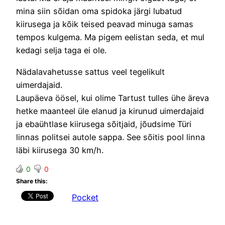
mina siin sõidan oma spidoka järgi lubatud
kiirusega ja kõik teised peavad minuga samas
tempos kulgema. Ma pigem eelistan seda, et mul
kedagi selja taga ei ole.
Nädalavahetusse sattus veel tegelikult
uimerdajaid.
Laupäeva öösel, kui olime Tartust tulles ühe äreva
hetke maanteel üle elanud ja kirunud uimerdajaid
ja ebaühtlase kiirusega sõitjaid, jõudsime Türi
linnas politsei autole sappa. See sõitis pool linna
läbi kiirusega 30 km/h.
0
0
Share this:
Pocket