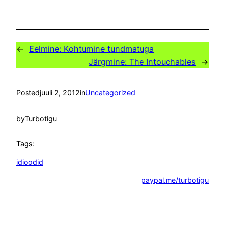
←
Eelmine:
Kohtumine tundmatuga
Järgmine:
The Intouchables
→
Posted
juuli 2, 2012
in
Uncategorized
by
Turbotigu
Tags:
idioodid
paypal.me/turbotigu