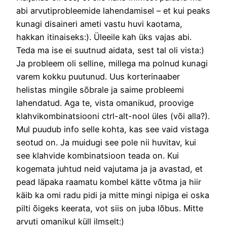
abi arvutiprobleemide lahendamisel – et kui peaks
kunagi disaineri ameti vastu huvi kaotama,
hakkan itinaiseks:). Üleeile kah üks vajas abi.
Teda ma ise ei suutnud aidata, sest tal oli vista:)
Ja probleem oli selline, millega ma polnud kunagi
varem kokku puutunud. Uus korterinaaber
helistas mingile sõbrale ja saime probleemi
lahendatud. Aga te, vista omanikud, proovige
klahvikombinatsiooni ctrl-alt-nool üles (või alla?).
Mul puudub info selle kohta, kas see vaid vistaga
seotud on. Ja muidugi see pole nii huvitav, kui
see klahvide kombinatsioon teada on. Kui
kogemata juhtud neid vajutama ja ja avastad, et
pead läpaka raamatu kombel kätte võtma ja hiir
käib ka omi radu pidi ja mitte mingi nipiga ei oska
pilti õigeks keerata, vot siis on juba lõbus. Mitte
arvuti omanikul küll ilmselt:)