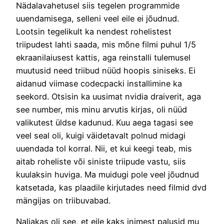
Nädalavahetusel siis tegelen programmide
uuendamisega, selleni veel eile ei jõudnud.
Lootsin tegelikult ka nendest rohelistest
triipudest lahti saada, mis mõne filmi puhul 1/5
ekraanilaiusest kattis, aga reinstalli tulemusel
muutusid need triibud nüüd hoopis siniseks. Ei
aidanud viimase codecpacki installimine ka
seekord. Otsisin ka uusimat nvidia draiverit, aga
see number, mis minu arvutis kirjas, oli nüüd
valikutest üldse kadunud. Kuu aega tagasi see
veel seal oli, kuigi väidetavalt polnud midagi
uuendada tol korral. Nii, et kui keegi teab, mis
aitab roheliste või siniste triipude vastu, siis
kuulaksin huviga. Ma muidugi pole veel jõudnud
katsetada, kas plaadile kirjutades need filmid dvd
mängijas on triibuvabad.
Naljakas oli see, et eile kaks inimest palusid mu