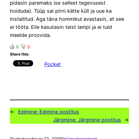
pidasin paremaks ise sellest tegevusest
hoiduda). Tüüp sai pirni kätte küll ja uue ka
installitud. Aga täna hommikul avastasin, et see
ei tööta. Eile kasutasin teist lampi ja ei tuld
meelde proovida.
0
0
Share this:
Pocket
←
Eelmine:
Eelmine postitus
Järgmine:
Järgmine postitus
→
Posted
veebruar 13, 2009
in
Uncategorized