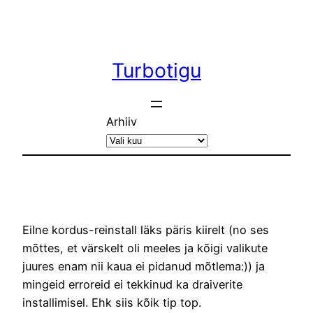
Liigu
sisu
juurde
Turbotigu
Arhiiv
Eilne kordus-reinstall läks päris kiirelt (no ses
mõttes, et värskelt oli meeles ja kõigi valikute
juures enam nii kaua ei pidanud mõtlema:)) ja
mingeid erroreid ei tekkinud ka draiverite
installimisel. Ehk siis kõik tip top.