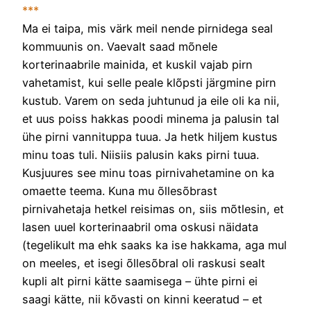
***
Ma ei taipa, mis värk meil nende pirnidega seal
kommuunis on. Vaevalt saad mõnele
korterinaabrile mainida, et kuskil vajab pirn
vahetamist, kui selle peale klõpsti järgmine pirn
kustub. Varem on seda juhtunud ja eile oli ka nii,
et uus poiss hakkas poodi minema ja palusin tal
ühe pirni vannituppa tuua. Ja hetk hiljem kustus
minu toas tuli. Niisiis palusin kaks pirni tuua.
Kusjuures see minu toas pirnivahetamine on ka
omaette teema. Kuna mu õllesõbrast
pirnivahetaja hetkel reisimas on, siis mõtlesin, et
lasen uuel korterinaabril oma oskusi näidata
(tegelikult ma ehk saaks ka ise hakkama, aga mul
on meeles, et isegi õllesõbral oli raskusi sealt
kupli alt pirni kätte saamisega – ühte pirni ei
saagi kätte, nii kõvasti on kinni keeratud – et