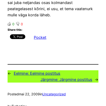
sai juba neljandas osas kolmandast
peategelasest kõrini, ei usu, et tema vaatenurk
mulle väga korda läheb.
0
0
Share this:
Pocket
←
Eelmine:
Eelmine postitus
Järgmine:
Järgmine postitus
→
Posted
mai 22, 2009
in
Uncategorized