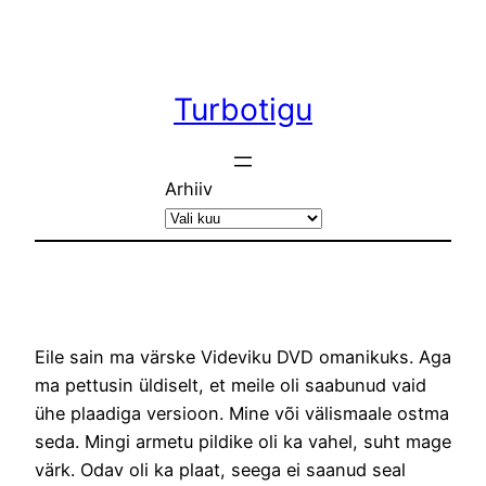
Liigu
sisu
juurde
Turbotigu
Arhiiv
Eile sain ma värske Videviku DVD omanikuks. Aga
ma pettusin üldiselt, et meile oli saabunud vaid
ühe plaadiga versioon. Mine või välismaale ostma
seda. Mingi armetu pildike oli ka vahel, suht mage
värk. Odav oli ka plaat, seega ei saanud seal