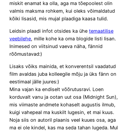
miskit enamat ka olla, aga ma tõepoolest olin
valmis maksma rohkem, kui oleks võimaldatud
kõiki lisasid, mis mujal plaadiga kaasa tulid.
Leidsin plaadi infot otsides ka ühe
temaatilise
veebilehe
, mille kohe ka oma blogide listi lisan.
Inimesed on viitsinud vaeva näha, fännid
rõõmustavad:)
Lisaks võiks mainida, et konverentsil vaadatud
film avaldas juba kolleegile mõju ja üks fänn on
eestimaal jälle juures:)
Mina vajan ka endiselt võõrutusravi. Loen
korduvalt vanu ja ootan uut osa (Midnight Sun),
mis viimaste andmete kohaselt augustis ilmub,
kuigi vahepeal ma kuskilt lugesin, et mai kuus.
Noja siis on autoril plaanis veel kuues osa, aga
ma ei ole kindel, kas ma seda tahan lugeda. Mul