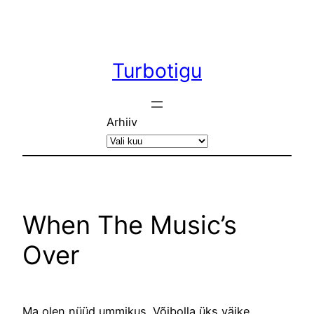
Liigu
sisu
juurde
Turbotigu
Arhiiv
When The Music’s
Over
Ma olen nüüd ummikus. Võibolla üks väike