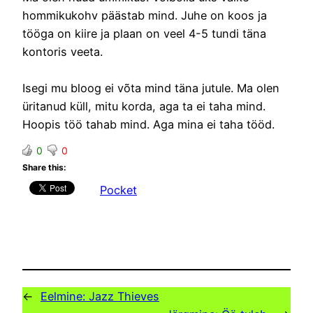
hommikukohv päästab mind. Juhe on koos ja
tööga on kiire ja plaan on veel 4-5 tundi täna
kontoris veeta.
Isegi mu bloog ei võta mind täna jutule. Ma olen
üritanud küll, mitu korda, aga ta ei taha mind.
Hoopis töö tahab mind. Aga mina ei taha tööd.
0
0
Share this:
Pocket
←
Eelmine:
Jazz Thieves