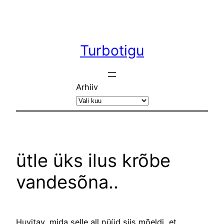
Liigu
sisu
juurde
Turbotigu
Arhiiv
ütle üks ilus krõbe
vandesõna..
Huvitav, mida selle all nüüd siis mõeldi, et