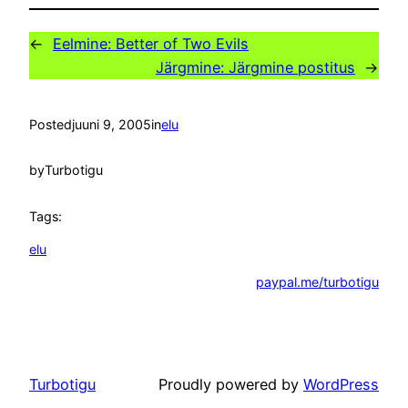
←
Eelmine:
Better of Two Evils
Järgmine:
Järgmine postitus
→
Posted
juuni 9, 2005
in
elu
by
Turbotigu
Tags:
elu
paypal.me/turbotigu
Turbotigu
Proudly powered by
WordPress