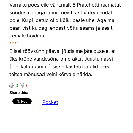
Varraku poes eile vähemalt 5 Pratchetti raamatut
soodushinnaga ja mul neist vist ühtegi endal
pole. Kuigi loetud olid kõik, peale ühe. Aga ma
pean vist kuidagi endast võitu saama ja sealt
eemale hoidma.
****
Eilsel röövsünnipäeval jõudsime järeldusele, et
üks krõbe vandesõna on craker. Juustumassi
[loe: kaloripommi] sisse kastetuna olid need
täitsa mõnusad veini kõrvale närida.
0
0
Share this:
Pocket