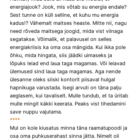
energiajook? Jook, mis võtab su energia endale?
Sest tunne on küll selline, et kuhu mu energia
kadus!? Vähemalt maitses heaste. Mitte nii, nagu
need rõveda maitsega joogid, mida vist viinaga
segatakse. Võimalik, et palavusel on selles
energiakriisis ka oma osa mängida. Kui ikka pole
õhku, mida hingata, siis jäädki uimaseks ja
lõpuks leiad end laua taga magamas. Või leiavad
ülemused sind laua taga magamas. Aga nende
ülesanne oleks siiski kontorit piisaval hulgal
hapnikuga varustada. Isegi arvuti on täna palju
aeglasem, kui tavaliselt. Mulle tundub, et ta üritab
mulle mingit käkki keerata. Peaks vist tihedamini
save
nuppu vajutama.
****
Mul on kole kiusatus minna täna raamatupoodi ja
osa oma puhkuserahast sinna jätta. Nimelt oli