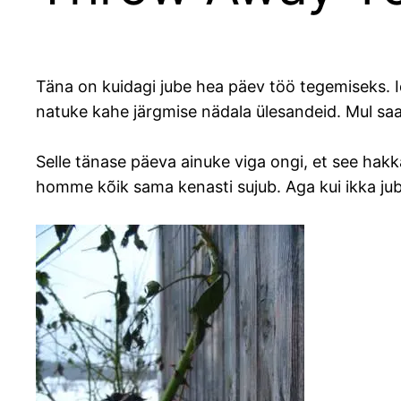
Täna on kuidagi jube hea päev töö tegemiseks. I
natuke kahe järgmise nädala ülesandeid. Mul saa
Selle tänase päeva ainuke viga ongi, et see hak
homme kõik sama kenasti sujub. Aga kui ikka juba 