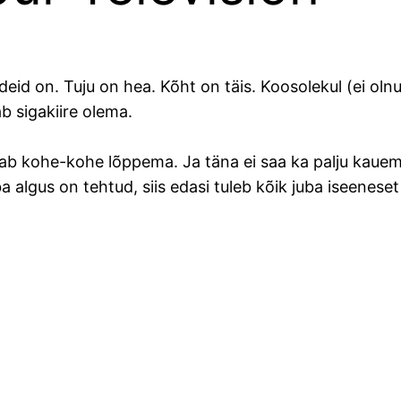
deid on. Tuju on hea. Kõht on täis. Koosolekul (ei ol
b sigakiire olema.
kab kohe-kohe lõppema. Ja täna ei saa ka palju kauema
algus on tehtud, siis edasi tuleb kõik juba iseeneset