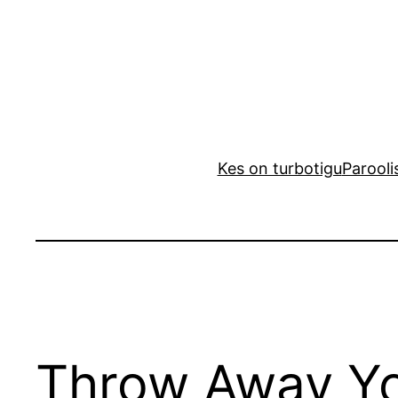
Liigu
sisu
juurde
Kes on turbotigu
Parooli
Throw Away Yo