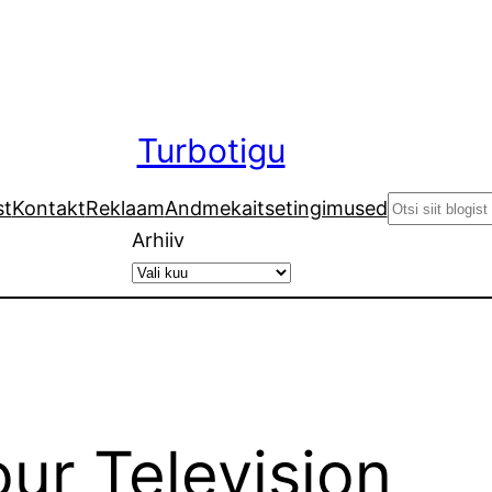
Turbotigu
Search
st
Kontakt
Reklaam
Andmekaitsetingimused
Arhiiv
ur Television