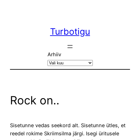
Liigu
sisu
juurde
Turbotigu
Arhiiv
Rock on..
Sisetunne vedas seekord alt. Sisetunne ütles, et
reedel rokime Skriimsilma järgi. Isegi üritusele