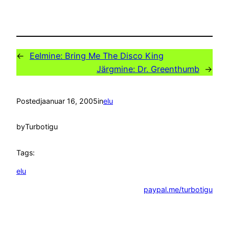
←
Eelmine:
Bring Me The Disco King
Järgmine:
Dr. Greenthumb
→
Posted
jaanuar 16, 2005
in
elu
by
Turbotigu
Tags:
elu
paypal.me/turbotigu