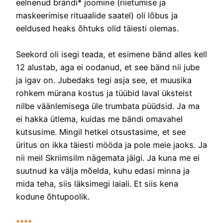
eelnenud brändi* joomine (riietumise ja
maskeerimise rituaalide saatel) oli lõbus ja
eeldused heaks õhtuks olid täiesti olemas.
Seekord oli isegi teada, et esimene bänd alles kell
12 alustab, aga ei oodanud, et see bänd nii jube
ja igav on. Jubedaks tegi asja see, et muusika
rohkem mürana kostus ja tüübid laval üksteist
nilbe väänlemisega üle trumbata püüdsid. Ja ma
ei hakka ütlema, kuidas me bändi omavahel
kutsusime. Mingil hetkel otsustasime, et see
üritus on ikka täiesti mööda ja pole meie jaoks. Ja
nii meil Skriimsilm nägemata jäigi. Ja kuna me ei
suutnud ka välja mõelda, kuhu edasi minna ja
mida teha, siis läksimegi laiali. Et siis kena
kodune õhtupoolik.
****