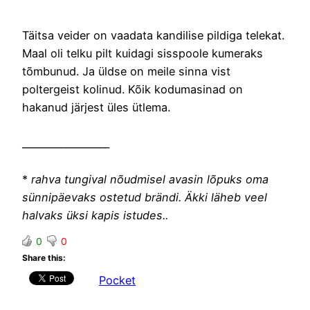
Täitsa veider on vaadata kandilise pildiga telekat.
Maal oli telku pilt kuidagi sisspoole kumeraks
tõmbunud. Ja üldse on meile sinna vist
poltergeist kolinud. Kõik kodumasinad on
hakanud järjest üles ütlema.
__________________
*
rahva tungival nõudmisel avasin lõpuks oma
sünnipäevaks ostetud brändi. Äkki läheb veel
halvaks üksi kapis istudes..
0
0
Share this:
Pocket