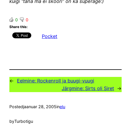
kuigi “täna ma ei skoori” on ka superäge:)
0
0
Share this:
Pocket
←
Eelmine:
Rockenroll ja buugi-vuugi
Järgmine:
Sirts oli Siret
→
Posted
jaanuar 28, 2005
in
elu
by
Turbotigu