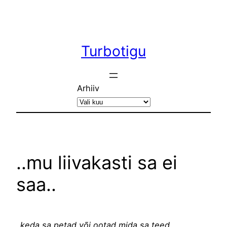
Liigu
sisu
juurde
Turbotigu
Arhiiv
..mu liivakasti sa ei
saa..
..keda sa petad või ootad mida sa teed