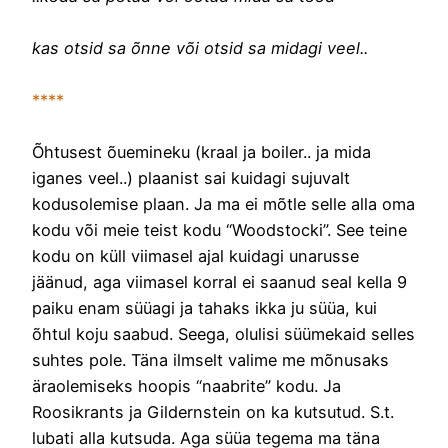
kas otsid sa õnne või otsid sa midagi veel..
****
Õhtusest õuemineku (kraal ja boiler.. ja mida
iganes veel..) plaanist sai kuidagi sujuvalt
kodusolemise plaan. Ja ma ei mõtle selle alla oma
kodu või meie teist kodu “Woodstocki”. See teine
kodu on küll viimasel ajal kuidagi unarusse
jäänud, aga viimasel korral ei saanud seal kella 9
paiku enam süüagi ja tahaks ikka ju süüa, kui
õhtul koju saabud. Seega, olulisi süümekaid selles
suhtes pole. Täna ilmselt valime me mõnusaks
äraolemiseks hoopis “naabrite” kodu. Ja
Roosikrants ja Gildernstein on ka kutsutud. S.t.
lubati alla kutsuda. Aga süüa tegema ma täna