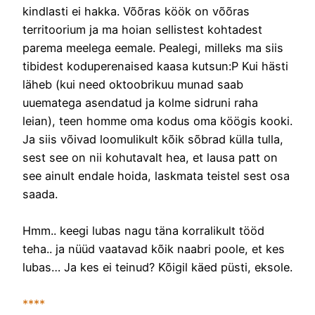
kindlasti ei hakka. Võõras köök on võõras
territoorium ja ma hoian sellistest kohtadest
parema meelega eemale. Pealegi, milleks ma siis
tibidest koduperenaised kaasa kutsun:P Kui hästi
läheb (kui need oktoobrikuu munad saab
uuematega asendatud ja kolme sidruni raha
leian), teen homme oma kodus oma köögis kooki.
Ja siis võivad loomulikult kõik sõbrad külla tulla,
sest see on nii kohutavalt hea, et lausa patt on
see ainult endale hoida, laskmata teistel sest osa
saada.
Hmm.. keegi lubas nagu täna korralikult tööd
teha.. ja nüüd vaatavad kõik naabri poole, et kes
lubas… Ja kes ei teinud? Kõigil käed püsti, eksole.
****