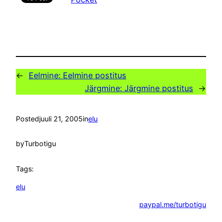
←
Eelmine:
Eelmine postitus
Järgmine:
Järgmine postitus
→
Posted
juuli 21, 2005
in
elu
by
Turbotigu
Tags:
elu
paypal.me/turbotigu