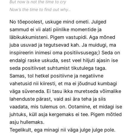
But now is not the time to cry
Now’s the time to find out why..
No tõepoolest, uskuge mind ometi. Julged
sammud ei vii alati piinlike momentide ja
läbikukkumisteni. Pigem vastupidi. Aga mõned
juba usuvad ja tegutsevad kah. Ja muidugi, ma
inspireerin inimesi oma positiivsusega;) Seda on
endalgi raske uskuda, sest veel hiljuti ajasin ise
seda positiivset suhtumist tikutulega taga.
Samas, tol hetkel positiivne ja negatiivne
vahetusid nii kiiresti, et ma ei jõudnud kumbagi
väga süveneda. Ei tasu ikka muretseda võimalike
lahenduste pärast, vaid asi ära teha ja siis
vaadata, mis tulemus on. Ootamine, et midagi ise
juhtuks, küll asja kergemaks ei tee. Pigem mõtled
asju hullemaks.
Tegelikult, ega minagi nii väga julge julge pole.