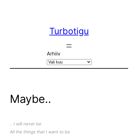
Liigu
sisu
juurde
Turbotigu
Arhiiv
Maybe..
.. I will never be
All the things that I want to be