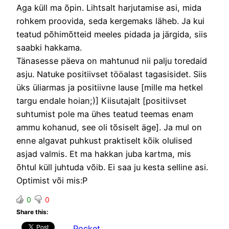
Aga küll ma õpin. Lihtsalt harjutamise asi, mida
rohkem proovida, seda kergemaks läheb. Ja kui
teatud põhimõtteid meeles pidada ja järgida, siis
saabki hakkama.
Tänasesse päeva on mahtunud nii palju toredaid
asju. Natuke positiivset tööalast tagasisidet. Siis
üks üliarmas ja positiivne lause [mille ma hetkel
targu endale hoian;)] Kiisutajalt [positiivset
suhtumist pole ma ühes teatud teemas enam
ammu kohanud, see oli tõsiselt äge]. Ja mul on
enne algavat puhkust praktiselt kõik olulised
asjad valmis. Et ma hakkan juba kartma, mis
õhtul küll juhtuda võib. Ei saa ju kesta selline asi.
Optimist või mis:P
0
0
Share this:
Pocket