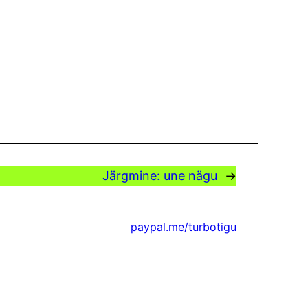
Järgmine:
une nägu
→
paypal.me/turbotigu