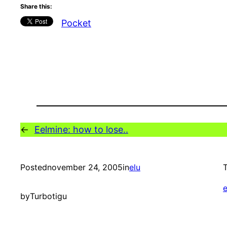
Share this:
Pocket
←
Eelmine:
how to lose..
Posted
november 24, 2005
in
elu
T
e
by
Turbotigu