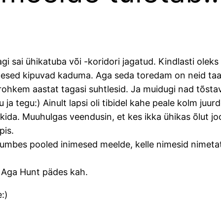
nagi sai ühikatuba või -koridori jagatud. Kindlasti ole
imesed kipuvad kaduma. Aga seda toredam on neid taas
õi rohkem aastat tagasi suhtlesid. Ja muidugi nad tõsta
tegu:) Ainult lapsi oli tibidel kahe peale kolm juurde
ida. Muuhulgas veendusin, et kes ikka ühikas õlut joo
pis.
 umbes pooled inimesed meelde, kelle nimesid nimetat
i. Aga Hunt pädes kah.
:)