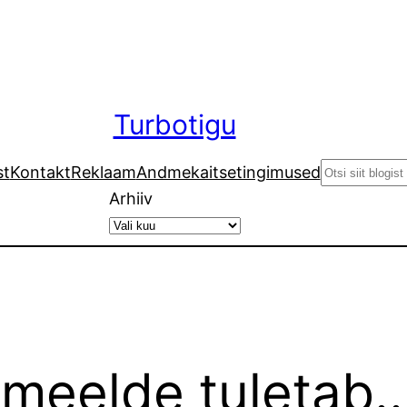
Turbotigu
Search
st
Kontakt
Reklaam
Andmekaitsetingimused
Arhiiv
meelde tuletab..