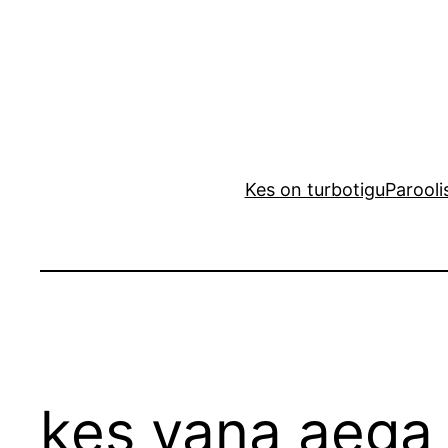
Liigu
sisu
juurde
Kes on turbotigu
Parooli
kes vana aega 