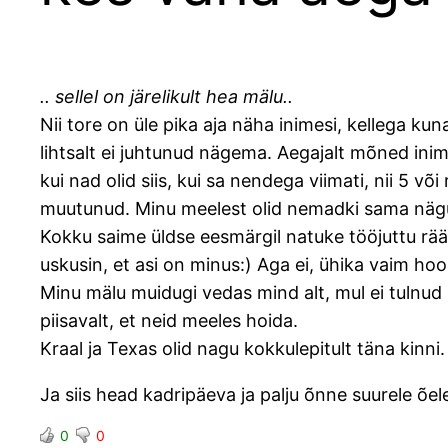
.. sellel on järelikult hea mälu..
Nii tore on üle pika aja näha inimesi, kellega ku
lihtsalt ei juhtunud nägema. Aegajalt mõned in
kui nad olid siis, kui sa nendega viimati, nii 5 v
muutunud. Minu meelest olid nemadki sama nägu ja 
Kokku saime üldse eesmärgil natuke tööjuttu rääk
uskusin, et asi on minus:) Aga ei, ühika vaim hoo
Minu mälu muidugi vedas mind alt, mul ei tulnud
piisavalt, et neid meeles hoida.
Kraal ja Texas olid nagu kokkulepitult täna kinn
Ja siis head kadripäeva ja palju õnne suurele õele
0
0