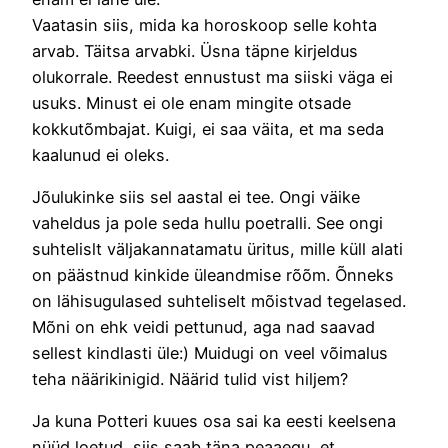
Vaatasin siis, mida ka horoskoop selle kohta
arvab. Täitsa arvabki. Üsna täpne kirjeldus
olukorrale. Reedest ennustust ma siiski väga ei
usuks. Minust ei ole enam mingite otsade
kokkutõmbajat. Kuigi, ei saa väita, et ma seda
kaalunud ei oleks.
Jõulukinke siis sel aastal ei tee. Ongi väike
vaheldus ja pole seda hullu poetralli. See ongi
suhtelislt väljakannatamatu üritus, mille küll alati
on päästnud kinkide üleandmise rõõm. Õnneks
on lähisugulased suhteliselt mõistvad tegelased.
Mõni on ehk veidi pettunud, aga nad saavad
sellest kindlasti üle:) Muidugi on veel võimalus
teha näärikinigid. Näärid tulid vist hiljem?
Ja kuna Potteri kuues osa sai ka eesti keelsena
nüüd loetud, siis saab täna peaaegu, et