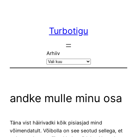
Liigu
sisu
juurde
Turbotigu
Arhiiv
andke mulle minu osa
Täna vist häirivadki kõik pisiasjad mind
võimendatult. Võibolla on see seotud sellega, et