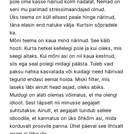
pole oma kasse näinud kolm nädalat. Nemad on
seni mu parimad stressimaandajad olnud.
Üks teema on küll eilsest peale hinge närinud,
täna elasin end natuke välja. Kurtsin sõpradele
ka.
Mõni teema on kaua mind närinud. See käib
hooti. Kurta hetkel kellelegi pole ja kui oleks, mis
seegi aitaks. Kui mõni asi on nii kaua kestnud,
siis ega seal polegi midagi päästa. Tuleb vaid
paksu nahka kasvatada või kuidagi need häirivad
tegurid endast eemal hoida. Miski filter, mis
laseks läbi ainult head asjad, oleks abiks.
Muidugi on alati olemas võimalus, et ma olengi
idioot. Sest täpselt nii minusse aegajalt
suhtutakse. Ainult, et aegajalt tundub sellele
idioodile, et kannatus on üks õhkõrn asi, mida
korduvalt proovile panna. Ühel päeval see lihtsalt
enam ei lähe üle.