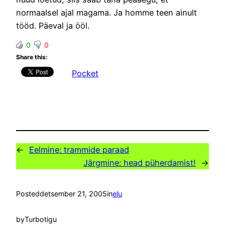
normaalsel ajal magama. Ja homme teen ainult
tööd. Päeval ja ööl.
0
0
Share this:
Pocket
←
Eelmine:
trammide paraad
Järgmine:
head püherdamist!
→
Posted
detsember 21, 2005
in
elu
by
Turbotigu