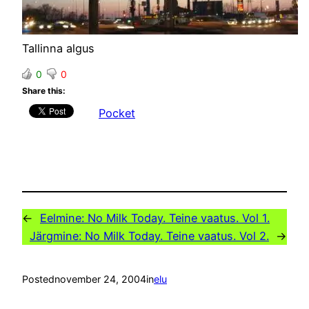
Tallinna algus
0
0
Share this:
Pocket
←
Eelmine:
No Milk Today. Teine vaatus. Vol 1.
Järgmine:
No Milk Today. Teine vaatus. Vol 2.
→
Posted
november 24, 2004
in
elu