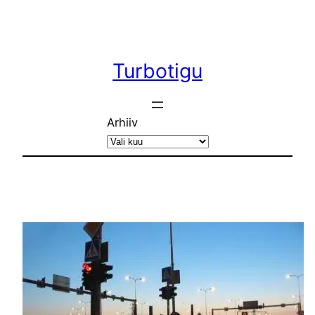
Liigu
sisu
juurde
Turbotigu
Arhiiv