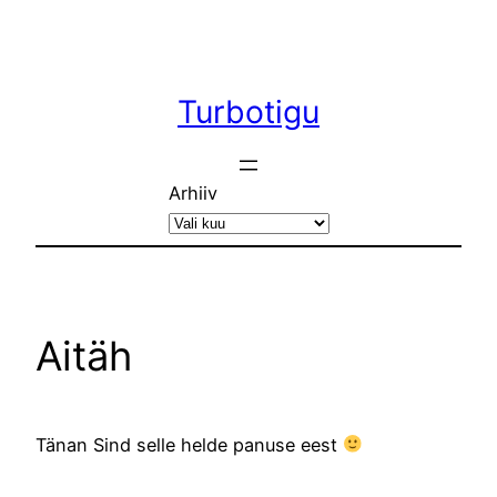
Liigu
sisu
juurde
Turbotigu
Arhiiv
Aitäh
Tänan Sind selle helde panuse eest