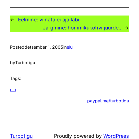
←
Eelmine:
viinata ei aja läbi..
Järgmine:
hommikukohvi juurde..
→
Posted
detsember 1, 2005
in
elu
by
Turbotigu
Tags:
elu
paypal.me/turbotigu
Turbotigu
Proudly powered by
WordPress