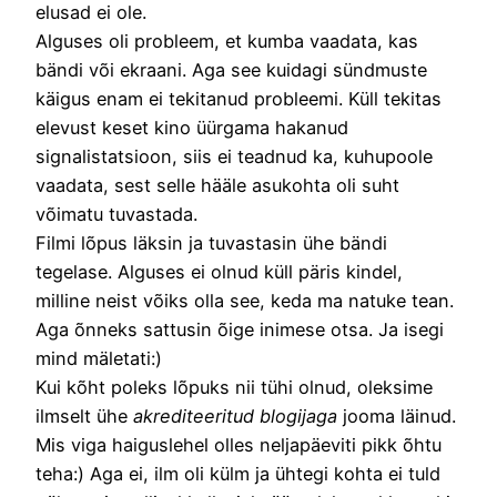
elusad ei ole.
Alguses oli probleem, et kumba vaadata, kas
bändi või ekraani. Aga see kuidagi sündmuste
käigus enam ei tekitanud probleemi. Küll tekitas
elevust keset kino üürgama hakanud
signalistatsioon, siis ei teadnud ka, kuhupoole
vaadata, sest selle hääle asukohta oli suht
võimatu tuvastada.
Filmi lõpus läksin ja tuvastasin ühe bändi
tegelase. Alguses ei olnud küll päris kindel,
milline neist võiks olla see, keda ma natuke tean.
Aga õnneks sattusin õige inimese otsa. Ja isegi
mind mäletati:)
Kui kõht poleks lõpuks nii tühi olnud, oleksime
ilmselt ühe
akrediteeritud blogijaga
jooma läinud.
Mis viga haiguslehel olles neljapäeviti pikk õhtu
teha:) Aga ei, ilm oli külm ja ühtegi kohta ei tuld