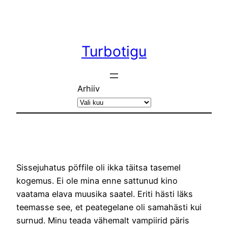
Liigu
sisu
juurde
Turbotigu
Arhiiv
Sissejuhatus pöffile oli ikka täitsa tasemel
kogemus. Ei ole mina enne sattunud kino
vaatama elava muusika saatel. Eriti hästi läks
teemasse see, et peategelane oli samahästi kui
surnud. Minu teada vähemalt vampiirid päris