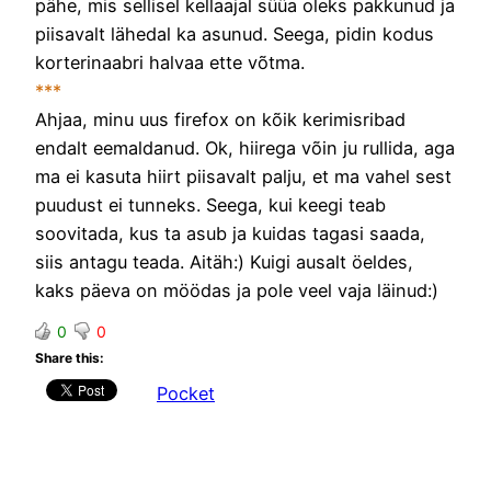
pähe, mis sellisel kellaajal süüa oleks pakkunud ja
piisavalt lähedal ka asunud. Seega, pidin kodus
korterinaabri halvaa ette võtma.
***
Ahjaa, minu uus firefox on kõik kerimisribad
endalt eemaldanud. Ok, hiirega võin ju rullida, aga
ma ei kasuta hiirt piisavalt palju, et ma vahel sest
puudust ei tunneks. Seega, kui keegi teab
soovitada, kus ta asub ja kuidas tagasi saada,
siis antagu teada. Aitäh:) Kuigi ausalt öeldes,
kaks päeva on möödas ja pole veel vaja läinud:)
0
0
Share this:
Pocket